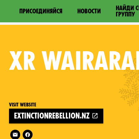
НАЙДИ 
ПРИСОЕДИНЯЙСЯ
НОВОСТИ
ГРУППУ
XR
WAIRARA
Visit website
extinctionrebellion.nz
Follow XR Wairarapa on