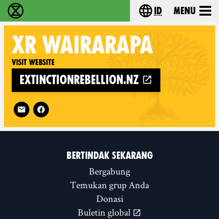
id
Menu
Extinction Rebellion (XR–Pemberontakan Melawa
Choose your lang
XR
WAIRARAPA
Visit website
extinctionrebellion.nz
Follow XR Wairarapa on
BERTINDAK SEKARANG
Bergabung
Temukan grup Anda
Donasi
Buletin global