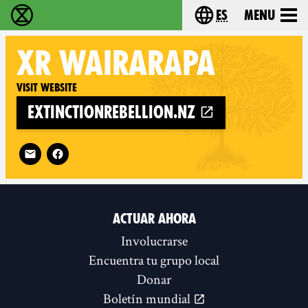
es
Menu
extinction rebellion - Home
Choose your lang
XR
WAIRARAPA
Visit website
extinctionrebellion.nz
Follow XR Wairarapa on
ACTUAR AHORA
Involucrarse
Encuentra tu grupo local
Donar
Boletín mundial