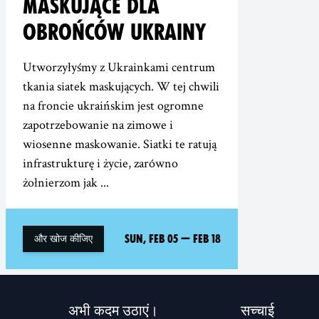
MASKUJĄCE DLA
OBROŃCÓW UKRAINY
Utworzyłyśmy z Ukrainkami centrum
tkania siatek maskujących. W tej chwili
na froncie ukraińskim jest ogromne
zapotrzebowanie na zimowe i
wiosenne maskowanie. Siatki te ratują
infrastrukturę i życie, zarówno
żołnierzom jak ...
Sun, Feb 05
—
Feb 18
और खोज कीजिए
अभी कदम उठाएं।
सच्चाई