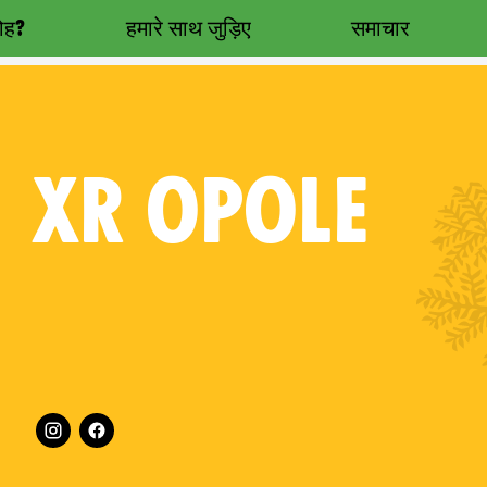
रोह?
हमारे साथ जुड़िए
समाचार
XR
OPOLE
Follow XR Opole on