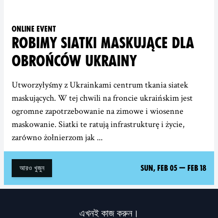
Online event
ROBIMY SIATKI MASKUJĄCE DLA
OBROŃCÓW UKRAINY
Utworzyłyśmy z Ukrainkami centrum tkania siatek
maskujących. W tej chwili na froncie ukraińskim jest
ogromne zapotrzebowanie na zimowe i wiosenne
maskowanie. Siatki te ratują infrastrukturę i życie,
zarówno żołnierzom jak ...
Sun, Feb 05
—
Feb 18
আরও খুজুন
এখনই কাজ করুন।