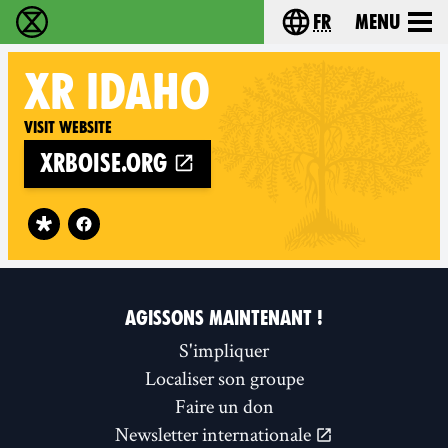
fr
Menu
Extinction Rebellion - Home
Choisissez votre l
XR
IDAHO
Visit website
xrboise.org
Follow XR Idaho on
AGISSONS MAINTENANT !
S'impliquer
Localiser son groupe
Faire un don
Newsletter internationale