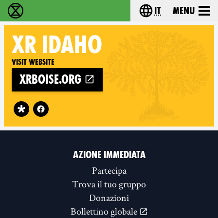
it
Menu
Extinction Rebellion - Home
Choose your lang
XR
IDAHO
Visit website
xrboise.org
Follow XR Idaho on
AZIONE IMMEDIATA
Partecipa
Trova il tuo gruppo
Donazioni
Bollettino globale