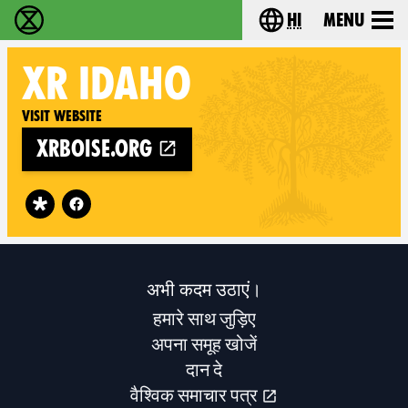
hi
Menu
विलुप्ति विद्रोह - Home
Choose your lang
XR
IDAHO
Visit website
xrboise.org
Follow XR Idaho on
अभी कदम उठाएं।
हमारे साथ जुड़िए
अपना समूह खोजें
दान दे
वैश्विक समाचार पत्र