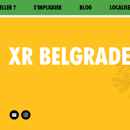
ELLER ?
S'IMPLIQUER
BLOG
LOCALIS
XR
BELGRAD
Follow XR Belgrade on