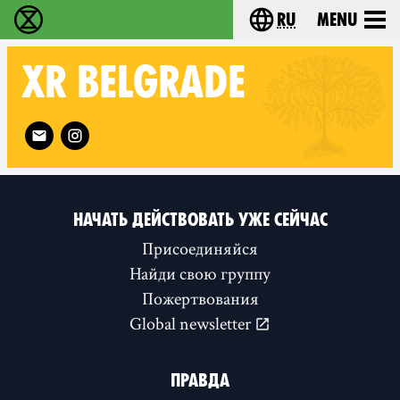
ru
Menu
Extinction Rebellion - Home
Choose your langu
XR
BELGRADE
Follow XR Belgrade on
НАЧАТЬ ДЕЙСТВОВАТЬ УЖЕ СЕЙЧАС
Присоединяйся
Найди свою группу
Пожертвования
Global newsletter
ПРАВДА