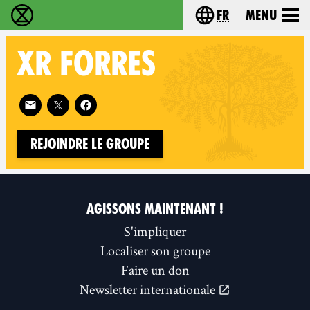
fr
Menu
Extinction Rebellion - Home
Choisissez votre l
XR
FORRES
Follow XR Forres on
Rejoindre le groupe
AGISSONS MAINTENANT !
S'impliquer
Localiser son groupe
Faire un don
Newsletter internationale