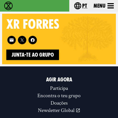
pt
Menu
Extinction Rebellion - Home
Choose your langu
XR
FORRES
Follow XR Forres on
Junta-te ao Grupo
AGIR AGORA
Participa
Encontra o teu grupo
Doações
Newsletter Global