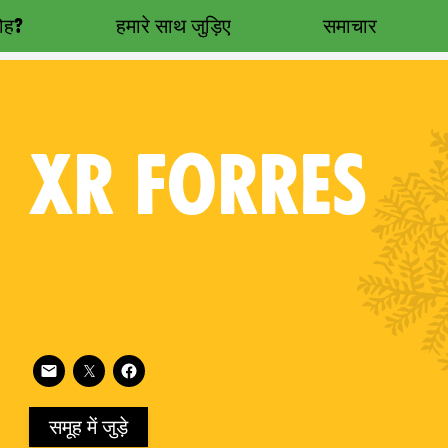
रोह?
हमारे साथ जुड़िए
समाचार
XR
FORRES
Follow XR Forres on
on
समूह में जुड़े