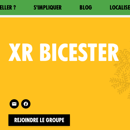
ELLER ?
S'IMPLIQUER
BLOG
LOCALIS
XR
BICESTER
Follow XR Bicester on
on
Rejoindre le groupe