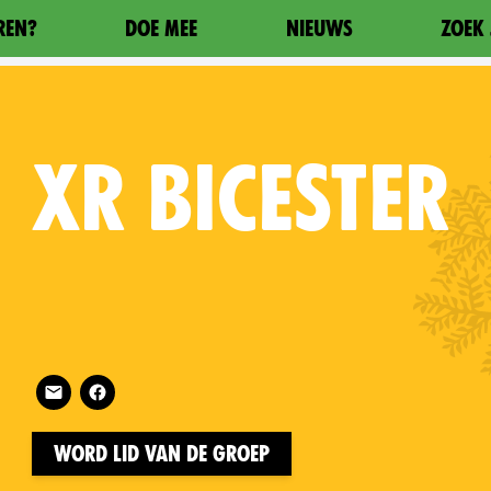
REN?
DOE MEE
NIEUWS
ZOEK 
XR
BICESTER
Follow XR Bicester on
on
Word lid van de groep