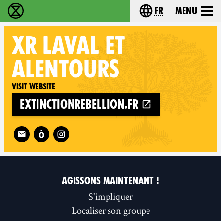
fr
Menu
Extinction Rebellion - Home
Choisissez votre l
XR
LAVAL ET
ALENTOURS
Visit website
extinctionrebellion.fr
Follow XR Laval et alentours on
AGISSONS MAINTENANT !
S'impliquer
Localiser son groupe