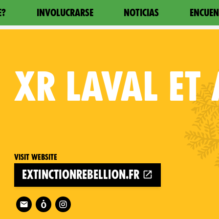
E?
INVOLUCRARSE
NOTICIAS
ENCUEN
XR
LAVAL ET
Visit website
extinctionrebellion.fr
Follow XR Laval et alentours on