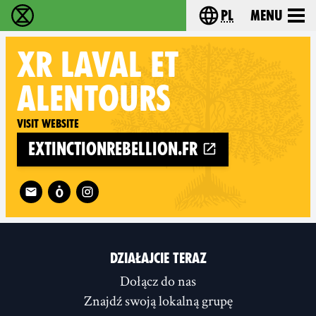
pl
Menu
Extinction Rebellion - Home
Choose your langu
XR
LAVAL ET
ALENTOURS
Visit website
extinctionrebellion.fr
Follow XR Laval et alentours on
DZIAŁAJCIE TERAZ
Dołącz do nas
Znajdź swoją lokalną grupę