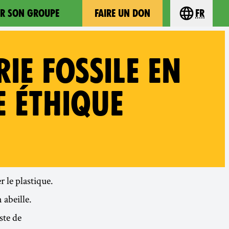
ER SON GROUPE
FAIRE UN DON
fr
Choisissez 
IE FOSSILE EN
 ÉTHIQUE
r le plastique.
abeille.
ste de