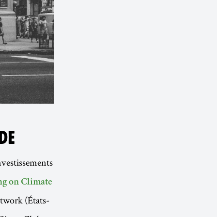
DE
investissements
g on Climate
twork (États-