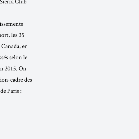
 Sierra Club
tissements
ort, les 35
u Canada, en
sés selon le
fin 2015. On
tion-cadre des
de Paris :