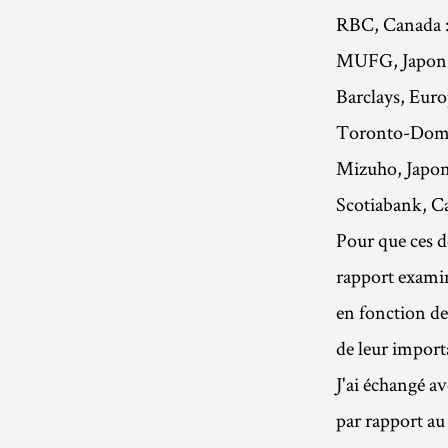
RBC, Canada : 
MUFG, Japon : 
Barclays, Europ
Toronto-Domin
Mizuho, Japon 
Scotiabank, Ca
Pour que ces d
rapport exami
en fonction de 
de leur import
J'ai échangé a
par rapport au