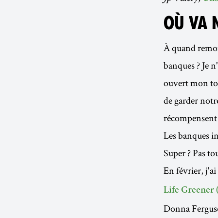
OÙ VA 
À quand remont
banques ? Je n
ouvert mon tou
de garder notr
récompensent d
Les banques inv
Super ? Pas tou
En février, j'a
Life Greener (
Donna Ferguson