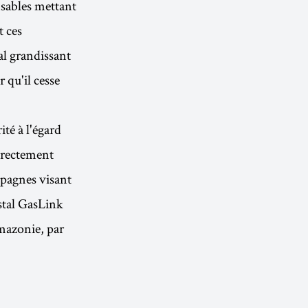
nsables mettant
t ces
l grandissant
 qu'il cesse
té à l'égard
irectement
mpagnes visant
stal GasLink
Amazonie, par