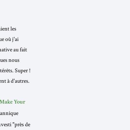
ient les
e où j'ai
tive au fait
ques nous
érêts. Super !
nt à d'autres.
 Make Your
itannique
vesti "près de