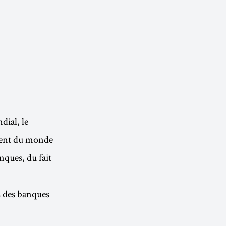
dial, le
ment du monde
anques, du fait
s des banques