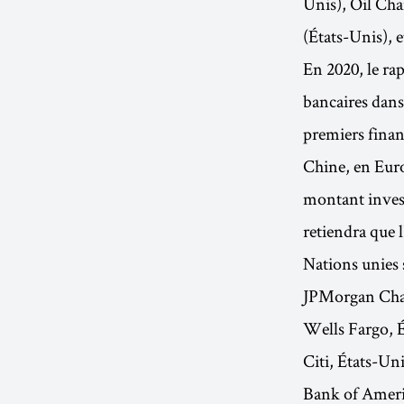
Unis), Oil Cha
(États-Unis), 
En 2020, le ra
bancaires dans 
premiers finan
Chine, en Euro
montant invest
retiendra que 
Nations unies s
JPMorgan Chase
Wells Fargo, É
Citi, États-Uni
Bank of Americ