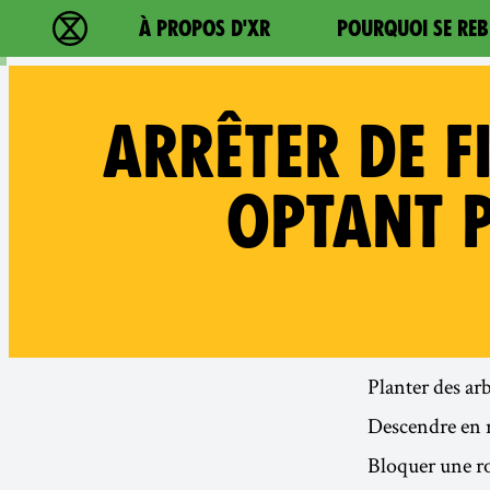
Main navigation
À PROPOS D'XR
POURQUOI SE REB
Extinction Rebellion - Home
ARRÊTER DE F
OPTANT 
Planter des arb
Descendre en r
Bloquer une ro