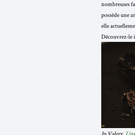
nombreuses faç
possède une ar
elle actuellem
Découvrez-le i
Jp Valery,
Uns