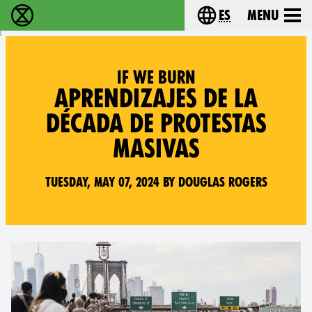
es
Menu
extinction rebellion - Home
Choose your lang
IF WE BURN
APRENDIZAJES DE LA
DÉCADA DE PROTESTAS
MASIVAS
Tuesday, May 07, 2024 by Douglas Rogers