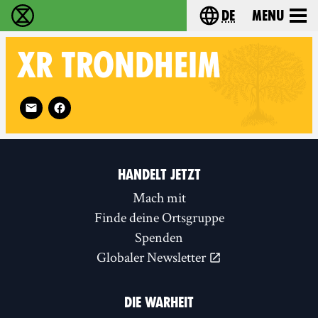
de
Menu
extinction rebellion - Home
Choose your langu
XR
TRONDHEIM
Follow XR Trondheim on
HANDELT JETZT
Mach mit
Finde deine Ortsgruppe
Spenden
Globaler Newsletter
DIE WARHEIT