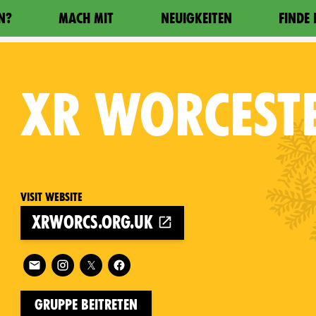
N?
MACH MIT
NEUIGKEITEN
FINDE
XR
WORCEST
Visit website
xrworcs.org.uk
on
Follow XR Worcester on
Gruppe beitreten