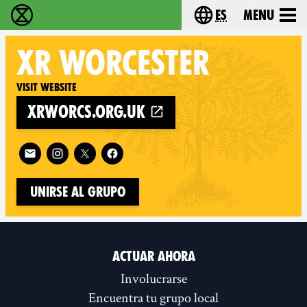
es
Menu
extinction rebellion - Home
Choose your lang
XR
WORCESTER
Visit website
xrworcs.org.uk
Follow XR Worcester on
Unirse al grupo
ACTUAR AHORA
Involucrarse
Encuentra tu grupo local