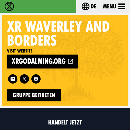
de
Menu
extinction rebellion - Home
Choose your langu
XR
WAVERLEY AND
BORDERS
Visit website
xrgodalming.org
Follow XR Waverley and Borders on
Gruppe beitreten
HANDELT JETZT