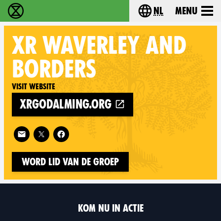
nl
Menu
Extinction Rebellion - Home
Choose your langu
XR
WAVERLEY AND
BORDERS
Visit website
xrgodalming.org
Follow XR Waverley and Borders on
Word lid van de groep
KOM NU IN ACTIE