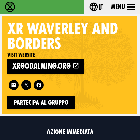
it
Menu
Extinction Rebellion - Home
Choose your lang
XR
WAVERLEY AND
BORDERS
Visit website
xrgodalming.org
Follow XR Waverley and Borders on
Partecipa al gruppo
AZIONE IMMEDIATA