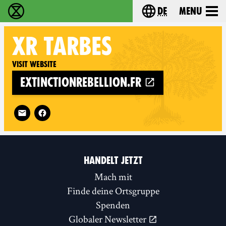
de
Menu
extinction rebellion - Home
Choose your langu
XR
TARBES
Visit website
extinctionrebellion.fr
Follow XR Tarbes on
HANDELT JETZT
Mach mit
Finde deine Ortsgruppe
Spenden
Globaler Newsletter