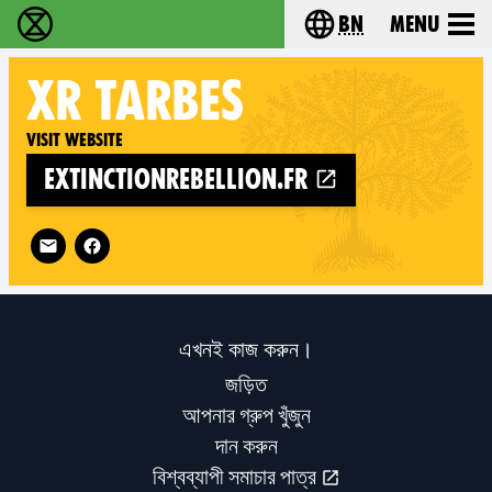
bn
Menu
বিলুপ্তি বিদ্রোহ - Home
Choose your langu
XR
TARBES
Visit website
extinctionrebellion.fr
Follow XR Tarbes on
এখনই কাজ করুন।
জড়িত
আপনার গ্রুপ খুঁজুন
দান করুন
বিশ্বব্যাপী সমাচার পাত্র