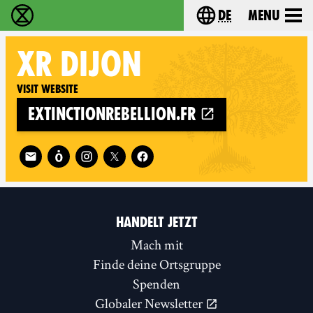
de
Menu
extinction rebellion - Home
Choose your langu
XR
DIJON
Visit website
extinctionrebellion.fr
Follow XR Dijon on
HANDELT JETZT
Mach mit
Finde deine Ortsgruppe
Spenden
Globaler Newsletter