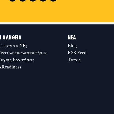
Η ΑΛΉΘΕΙΑ
ΝΈΑ
Τι είναι το XR;
Blog
Γιατι να επαναστατήσεις
RSS Feed
Συχνές Ερωτήσεις
Τύπος
XReadiness