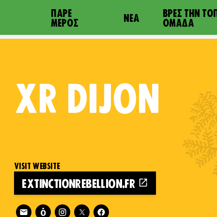
ΠΆΡΕ
ΒΡΕΣ ΤΗΝ ΤΟ
ΝΈΑ
ΜΈΡΟΣ
ΟΜΆΔΑ
XR
DIJON
VISIT WEBSITE
EXTINCTIONREBELLION.FR
Follow XR Dijon on