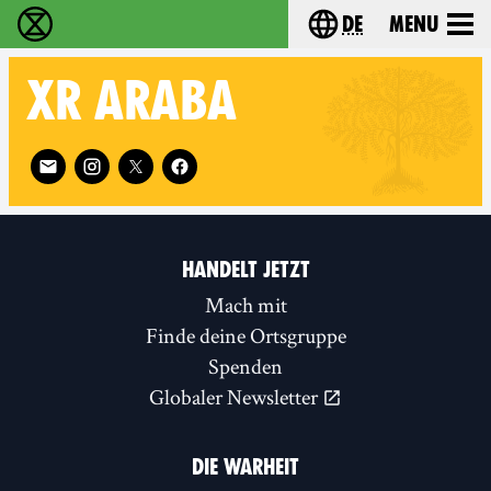
de
Menu
extinction rebellion - Home
Choose your langu
XR
ARABA
Follow XR Araba on
HANDELT JETZT
Mach mit
Finde deine Ortsgruppe
Spenden
Globaler Newsletter
DIE WARHEIT