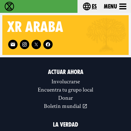
es
Menu
extinction rebellion - Home
Choose your lang
XR
ARABA
Follow XR Araba on
ACTUAR AHORA
Involucrarse
Encuentra tu grupo local
Donar
Boletín mundial
LA VERDAD