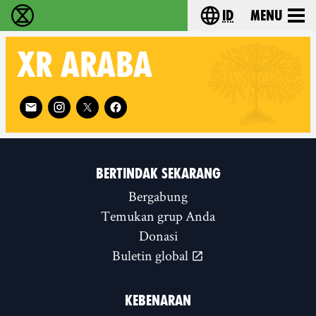
id
Menu
Extinction Rebellion (XR–Pemberontakan Melawa
Choose your lang
XR
ARABA
Follow XR Araba on
BERTINDAK SEKARANG
Bergabung
Temukan grup Anda
Donasi
Buletin global
KEBENARAN