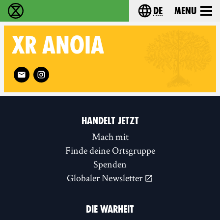
de
Menu
extinction rebellion - Home
Choose your langu
XR
ANOIA
Follow XR Anoia on
HANDELT JETZT
Mach mit
Finde deine Ortsgruppe
Spenden
Globaler Newsletter
DIE WARHEIT