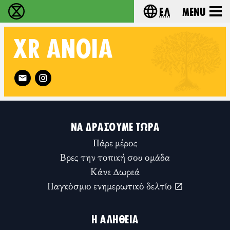
Ελ
Menu
Extinction Rebellion - Home
Choose your lang
XR
ANOIA
Follow XR Anoia on
ΝΑ ΔΡΆΣΟΥΜΕ ΤΏΡΑ
Πάρε μέρος
Βρες την τοπική σου ομάδα
Κάνε Δωρεά
Παγκόσμιο ενημερωτικό δελτίο
Η ΑΛΉΘΕΙΑ