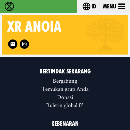
id
Menu
Extinction Rebellion (XR–Pemberontakan Melawa
Choose your lang
XR
ANOIA
Follow XR Anoia on
BERTINDAK SEKARANG
Bergabung
Temukan grup Anda
Donasi
Buletin global
KEBENARAN