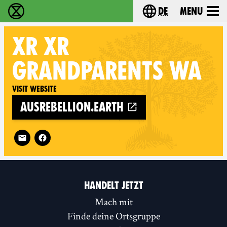
de
Menu
extinction rebellion - Home
Choose your langu
XR
XR
GRANDPARENTS WA
Visit website
ausrebellion.earth
Follow XR XR Grandparents WA on
HANDELT JETZT
Mach mit
Finde deine Ortsgruppe