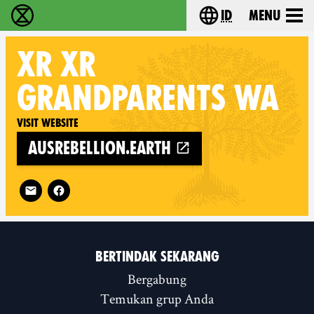
id
Menu
Extinction Rebellion (XR–Pemberontakan Melawa
Choose your lang
XR
XR
GRANDPARENTS WA
Visit website
ausrebellion.earth
Follow XR XR Grandparents WA on
BERTINDAK SEKARANG
Bergabung
Temukan grup Anda