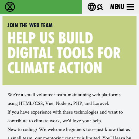
cs
Menu
Rebelie proti vyhynutí - Home
Choose your langu
Join the Web Team
HELP US BUILD
DIGITAL TOOLS FOR
CLIMATE ACTION
We're a small volunteer team maintaining web platforms
using HTML/CSS, Vue, Node.js, PHP, and Laravel.
If you have experience with these technologies and want to
contribute to climate work, we'd love your help.
New to coding? We welcome beginners too—just know that as
a small team, our mentoring capacity is limited. You'll learn by