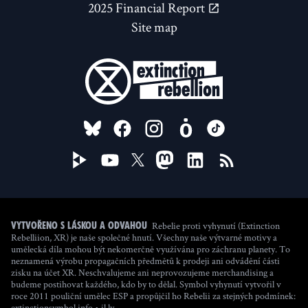
2025 Financial Report
Site map
FOLLOW US ON
Rebelie proti vyhynutí (Extinction
Vytvořeno s láskou a odvahou
Rebelliion, XR) je naše společné hnutí. Všechny naše výtvarné motivy a
umělecká díla mohou být nekomerčně využívána pro záchranu planety. To
neznamená výrobu propagačních předmětů k prodeji ani odvádění části
zisku na účet XR. Neschvalujeme ani neprovozujeme merchandising a
budeme postihovat každého, kdo by to dělal. Symbol vyhynutí vytvořil v
roce 2011 pouliční umělec ESP a propůjčil ho Rebelii za stejných podmínek:
(new window)
extinctionsymbol.info
•
il.ly