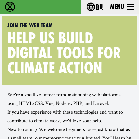
ru
Menu
Extinction Rebellion - Home
Choose your langu
Join the Web Team
HELP US BUILD
DIGITAL TOOLS FOR
CLIMATE ACTION
We're a small volunteer team maintaining web platforms
using HTML/CSS, Vue, Node.js, PHP, and Laravel.
If you have experience with these technologies and want to
contribute to climate work, we'd love your help.
New to coding? We welcome beginners too—just know that as
a small team, our mentoring capacity is limited. You'll learn by