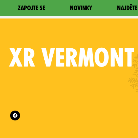
ZAPOJTE SE
NOVINKY
NAJDĚTE
XR
VERMONT
Follow XR Vermont on
es on