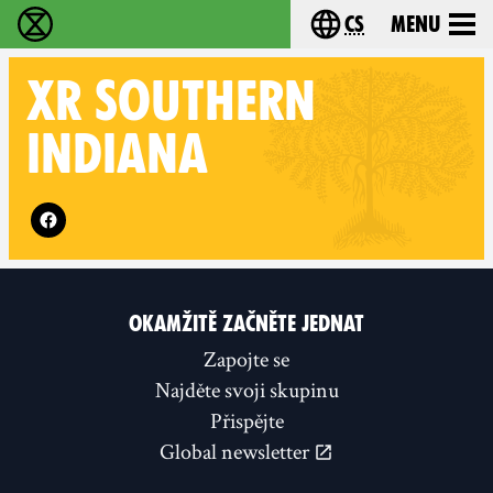
cs
Menu
Rebelie proti vyhynutí - Home
Choose your langu
XR
SOUTHERN
INDIANA
Follow XR Southern Indiana on
OKAMŽITĚ ZAČNĚTE JEDNAT
Zapojte se
Najděte svoji skupinu
Přispějte
Global newsletter