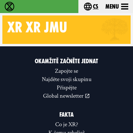
cs
Menu
Rebelie proti vyhynutí - Home
Choose your langu
XR
XR JMU
Follow XR XR JMU on
OKAMŽITĚ ZAČNĚTE JEDNAT
Zapojte se
Najděte svoji skupinu
Přispějte
Global newsletter
FAKTA
Co je XR?
K čemu rebelie?