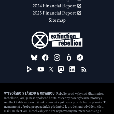
2024 Financial Report
2025 Financial Report
Site map
FOLLOW US ON
Rebelie proti vyhynutí (Extinction
Vytvořeno s láskou a odvahou
Rebelliion, XR) je naše společné hnutí. Všechny naše výtvarné motivy a
umělecká díla mohou být nekomerčně využívána pro záchranu planety. To
neznamená výrobu propagačních předmětů k prodeji ani odvádění části
zisku na účet XR. Neschvalujeme ani neprovozujeme merchandising a