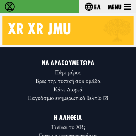
Ελ
Menu
Extinction Rebellion - Home
Choose your lang
XR
XR JMU
Follow XR XR JMU on
ΝΑ ΔΡΆΣΟΥΜΕ ΤΏΡΑ
Πάρε μέρος
Βρες την τοπική σου ομάδα
Κάνε Δωρεά
Παγκόσμιο ενημερωτικό δελτίο
Η ΑΛΉΘΕΙΑ
Τι είναι το XR;
Γιατι να επαναστατήσεις