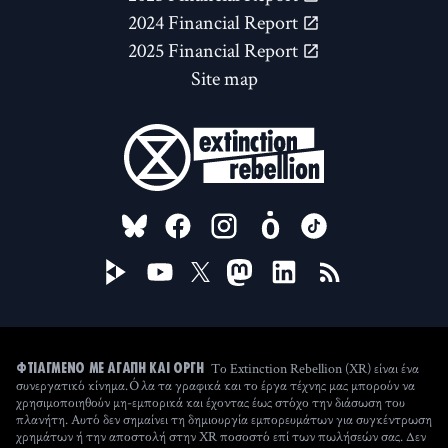
2024 Financial Report
2025 Financial Report
Site map
FOLLOW US ON
Το Extinction Rebellion (XR) είναι ένα
ΦΤΙΑΓΜΈΝΟ ΜΕ ΑΓΆΠΗ ΚΑΙ ΟΡΓΉ
συνεργατικό κίνημα. Όλα τα γραφικά και το έργα τέχνης μας μπορούν να
χρησιμοποιηθούν μη-εμπορικά και έχοντας έως στόχο την διάσωση του
πλανήτη. Αυτό δεν σημαίνει τη δημιουργία εμπορευμάτων για συγκέντρωση
χρημάτων ή την αποστολή στην XR ποσοστό επί των πωλήσεών σας. Δεν