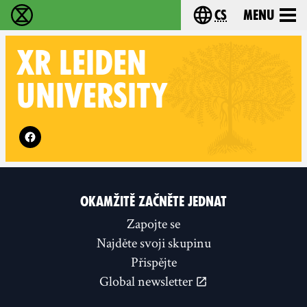
cs
Menu
Rebelie proti vyhynutí - Home
Choose your langu
XR
LEIDEN
UNIVERSITY
Follow XR Leiden University on
OKAMŽITĚ ZAČNĚTE JEDNAT
Zapojte se
Najděte svoji skupinu
Přispějte
Global newsletter