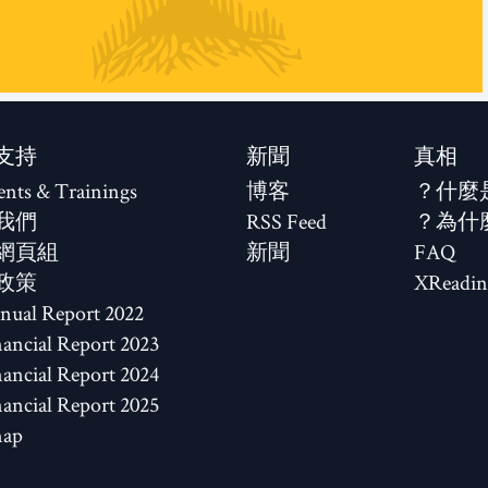
支持
新聞
真相
ents & Trainings
博客
什麼
我們
RSS Feed
為什
網頁組
新聞
FAQ
政策
XReadin
2022 Annual Report
2023 Financial Report
2024 Financial Report
2025 Financial Report
map