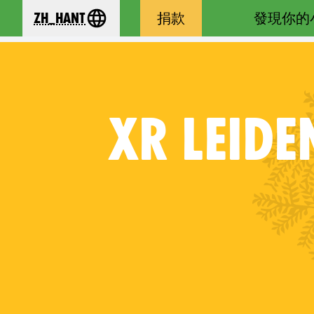
zh_Hant
捐款
發現你的
se your language
XR
LEIDE