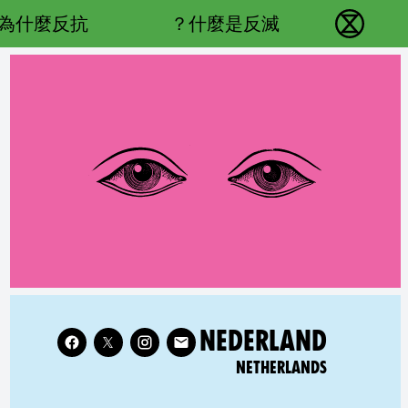
Main navigation
為什麼反抗？
什麼是反滅？
反抗滅絕 - Home
Follow XR Netherlands on
RELATED COUNTRY GROUP:
NEDERLAND
NETHERLANDS