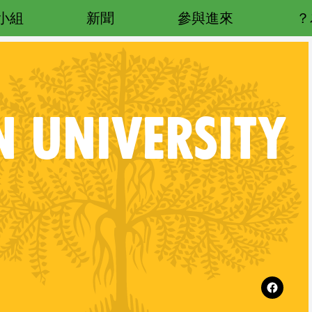
小組
新聞
參與進來
N UNIVERSITY
Follow XR Leiden University on