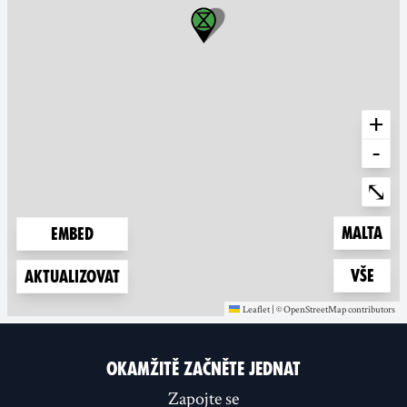
+
-
Ente
⤡
Zoom to
Malta
Embed
Zoom t
Vše
Aktualizovat
Leaflet
|
©
OpenStreetMap
contributors
(new window)
(new window)
OKAMŽITĚ ZAČNĚTE JEDNAT
Zapojte se