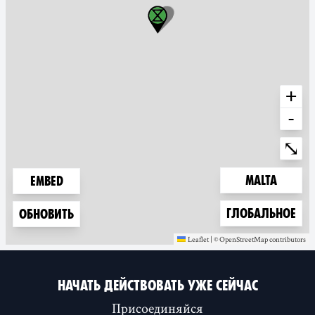
+
-
Ente
⤡
Zoom to
Malta
Embed
Zoom to
Глобальное
Обновить
Leaflet
|
©
OpenStreetMap
contributors
(new window)
(new window)
НАЧАТЬ ДЕЙСТВОВАТЬ УЖЕ СЕЙЧАС
Присоединяйся