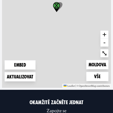
+
-
Ente
⤡
Zoom to
Moldova
Embed
Zoom to
Vše
Aktualizovat
Leaflet
|
©
OpenStreetMap
contributors
(new window)
(new window)
OKAMŽITĚ ZAČNĚTE JEDNAT
Zapojte se