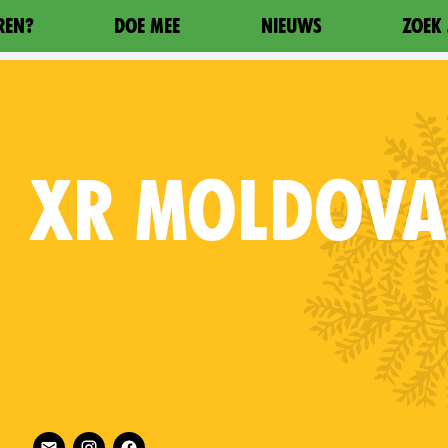
REN?
DOE MEE
NIEUWS
ZOEK 
XR
MOLDOVA
Follow XR Moldova on