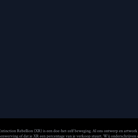
Extinction Rebellion (XR) is een doe-het-zelf beweging. Al ons ontwerp en artwork
senwerving of dat je XR een percentage van je verkoop stuurt. Wij onderschrijven