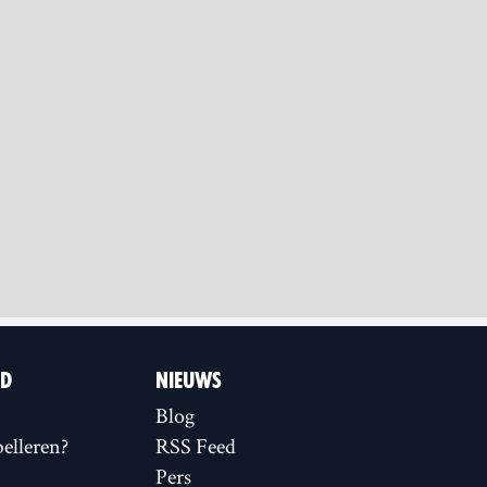
ID
NIEUWS
Blog
elleren?
RSS Feed
Pers